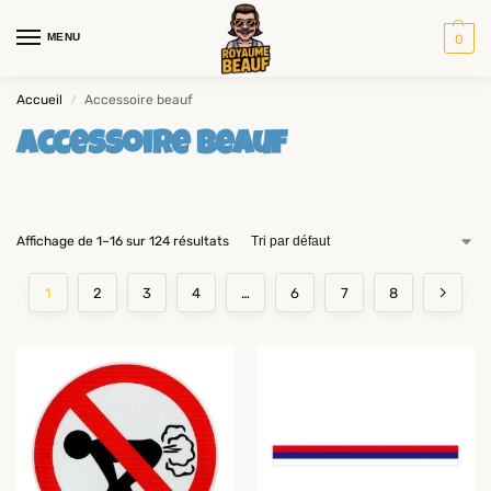
MENU
0
Accueil
Accessoire beauf
/
Accessoire beauf
Affichage de 1–16 sur 124 résultats
1
2
3
4
…
6
7
8
-22%