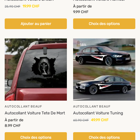
19.99
CHF
À partir de
25.90
CHF
9.99
CHF
Ajouter au panier
Choix des options
-18%
AUTOCOLLANT BEAUF
AUTOCOLLANT BEAUF
Autocollant Voiture Tete De Mort
Autocollant Voiture Tuning
À partir de
49.99
CHF
60.90
CHF
8.99
CHF
Choix des options
Choix des options