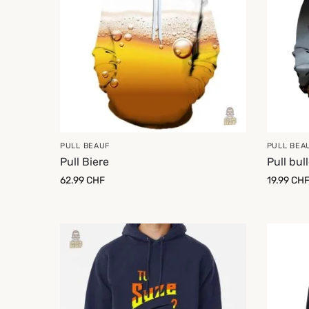
PULL BEAUF
PULL BEA
Pull Biere
Pull bul
62.99
CHF
19.99
CH
-13%