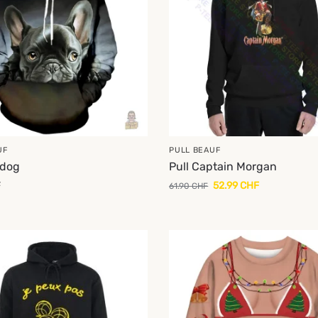
UF
PULL BEAUF
ldog
Pull Captain Morgan
F
52.99
CHF
61.90
CHF
-14%