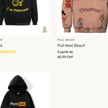
UF
PULL BEAUF
le
Pull Noel Beauf
58.99
CHF
À partir de
60.99
CHF