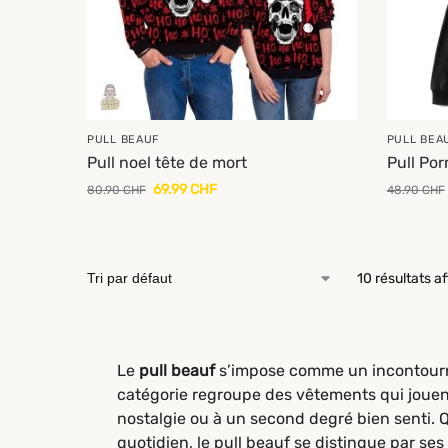
PULL BEAUF
PULL BEA
Pull noel tête de mort
Pull Po
69.99
CHF
80.90
CHF
48.90
CHF
10 résultats a
Le
pull beauf
s’impose comme un incontourna
catégorie regroupe des vêtements qui jouent
nostalgie ou à un second degré bien senti. Q
quotidien, le pull beauf se distingue par ses