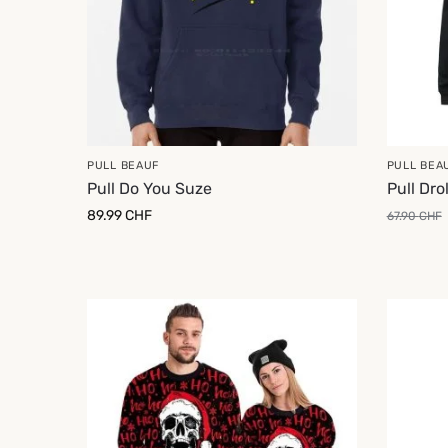
PULL BEAUF
PULL BEA
Pull Do You Suze
Pull Dro
89.99
CHF
67.90
CHF
-13%
-18%