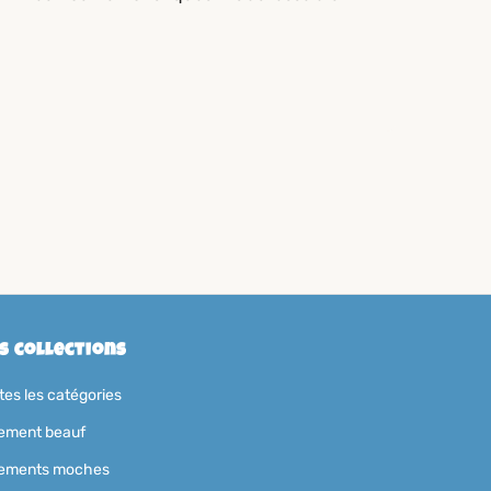
s collections
tes les catégories
ement beauf
ements moches