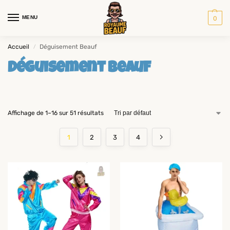
MENU
0
Accueil
Déguisement Beauf
/
Déguisement Beauf
Affichage de 1–16 sur 51 résultats
1
2
3
4
-14%
-14%