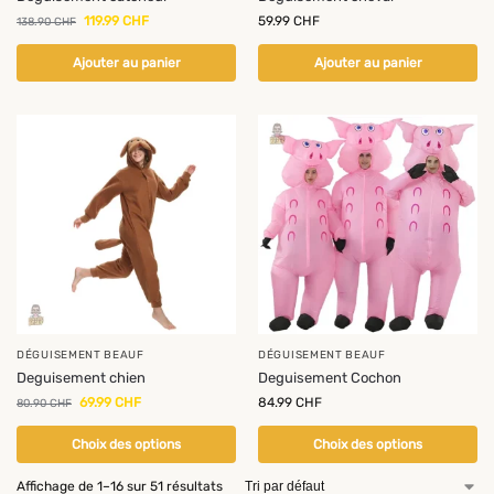
119.99
CHF
59.99
CHF
138.90
CHF
Ajouter au panier
Ajouter au panier
-13%
DÉGUISEMENT BEAUF
DÉGUISEMENT BEAUF
Deguisement chien
Deguisement Cochon
69.99
CHF
84.99
CHF
80.90
CHF
Choix des options
Choix des options
Affichage de 1–16 sur 51 résultats