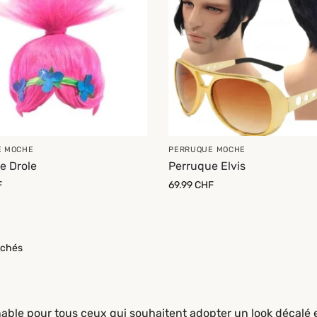
E MOCHE
PERRUQUE MOCHE
e Drole
Perruque Elvis
F
69.99
CHF
fichés
nable pour tous ceux qui souhaitent adopter un look décalé 