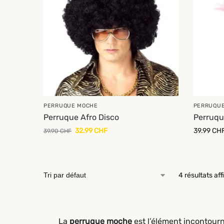
PERRUQUE MOCHE
PERRUQU
Perruque Afro Disco
Perruqu
32.99
CHF
39.99
CH
39.90
CHF
4 résultats af
La
perruque moche
est l’élément incontour