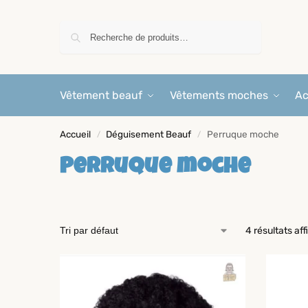
Recherche
Vêtement beauf
Vêtements moches
Ac
Accueil
Déguisement Beauf
Perruque moche
/
/
Perruque moche
4 résultats af
-17%