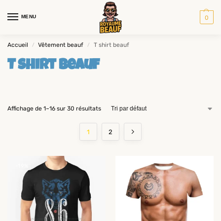
MENU
0
Accueil
Vêtement beauf
T shirt beauf
/
/
T shirt beauf
Affichage de 1–16 sur 30 résultats
1
2
-19%
-19%