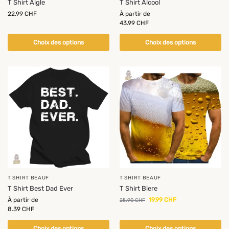
T Shirt Aigle
T Shirt Alcool
22.99
CHF
À partir de
43.99
CHF
Choix des options
Choix des options
-23%
T SHIRT BEAUF
T SHIRT BEAUF
T Shirt Best Dad Ever
T Shirt Biere
À partir de
19.99
CHF
25.90
CHF
8.39
CHF
Choix des options
Choix des options