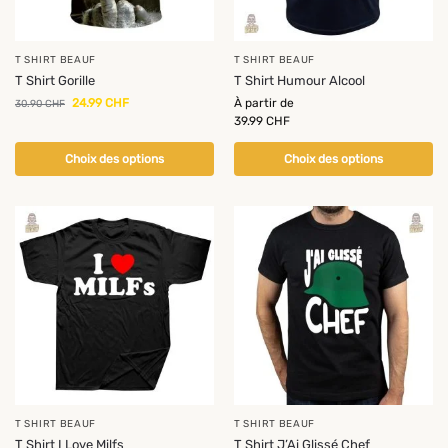
T SHIRT BEAUF
T SHIRT BEAUF
T Shirt Gorille
T Shirt Humour Alcool
24.99
CHF
À partir de
30.90
CHF
39.99
CHF
Choix des options
Choix des options
T SHIRT BEAUF
T SHIRT BEAUF
T Shirt I Love Milfs
T Shirt J’Ai Glissé Chef