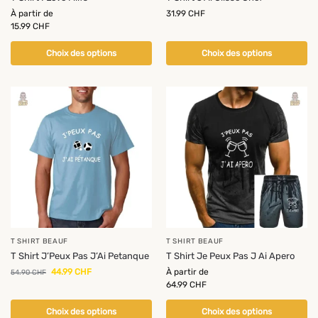
À partir de
31.99
CHF
15.99
CHF
Choix des options
Choix des options
-18%
T SHIRT BEAUF
T SHIRT BEAUF
T Shirt J’Peux Pas J’Ai Petanque
T Shirt Je Peux Pas J Ai Apero
44.99
CHF
À partir de
54.90
CHF
64.99
CHF
Choix des options
Choix des options