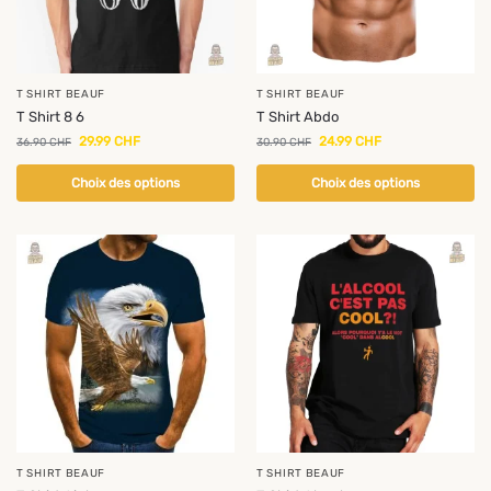
T SHIRT BEAUF
T SHIRT BEAUF
T Shirt 8 6
T Shirt Abdo
29.99
CHF
24.99
CHF
36.90
CHF
30.90
CHF
Choix des options
Choix des options
T SHIRT BEAUF
T SHIRT BEAUF