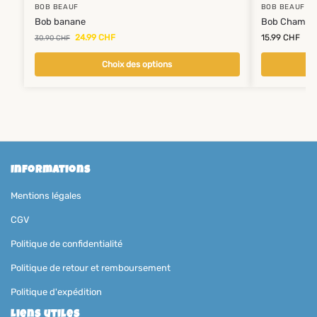
BOB BEAUF
BOB BEAUF
Bob banane
Bob Champi
24.99
CHF
15.99
CHF
30.90
CHF
Choix des options
Informations
Mentions légales
CGV
Politique de confidentialité
Politique de retour et remboursement
Politique d'expédition
Liens utiles