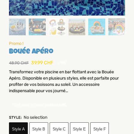
Promo !
Bouée apéro
39.99
CHF
48.90
CHF
-18%
Transformez votre piscine en bar flottant avec la Bouée
Apéro. Disponible en plusieurs styles, elle est parfaite pour
profiter de vos boissons au soleil. Un accessoire
indispensable pour vos journé…
-10% avec le code:
pedoncule10
No selection
STYLE
:
Style A
Style B
Style C
Style E
Style F