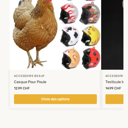
ACCESSOIRE BEAUF
ACCESSOIRE 
Casque Pour Poule
Testicule lu
12.99
CHF
14.99
CHF
Choix des options