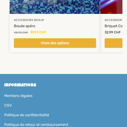
ACCESSOIRE BEAUF
ACCESSOIRE 
Bouée apéro
Briquet Coc
39.99
CHF
32.99
CHF
48.90
CHF
Choix des options
Informations
Mentions légales
CGV
Politique de confidentialité
Politique de retour et remboursement