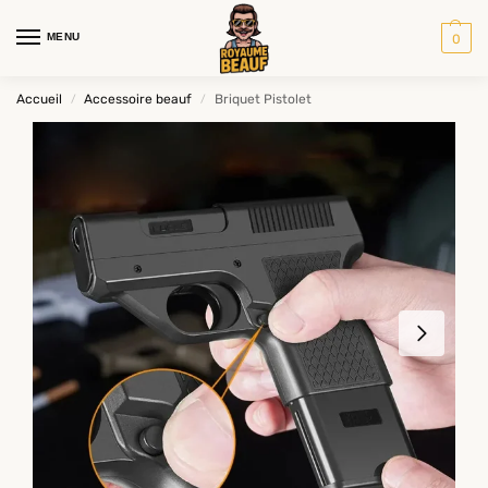
MENU
0
Accueil
Accessoire beauf
Briquet Pistolet
/
/