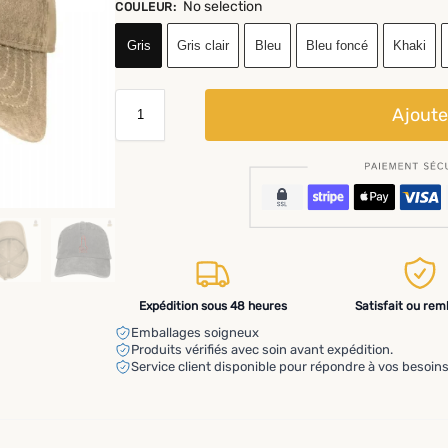
No selection
COULEUR
:
Gris
Gris clair
Bleu
Bleu foncé
Khaki
Ajoute
Expédition sous 48 heures
Satisfait ou re
Emballages soigneux
Produits vérifiés avec soin avant expédition.
Service client disponible pour répondre à vos besoins