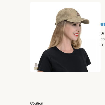
U
Si
es
n’
Couleur