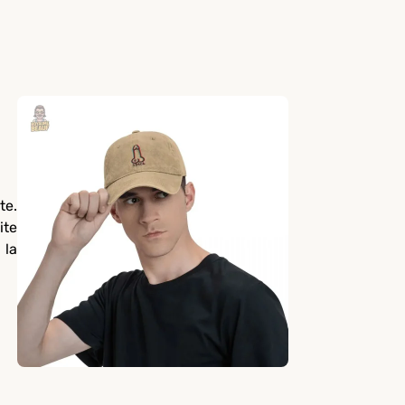
te.
ite
 la