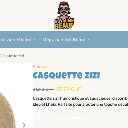
cessoire beauf
Déguisement Beauf
Casquette zizi
Promo !
Casquette zizi
29.99
CHF
36.90
CHF
-19%
Casquette zizi, humoristique et audacieuse, disponible e
bleu et khaki. Parfaite pour ajouter une touche déc
-10% avec le code:
pedoncule10