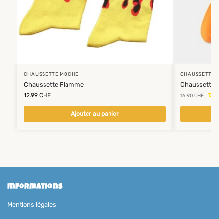
CHAUSSETTE MOCHE
CHAUSSETTE 
Chaussette Flamme
Chaussette 
12.99
CHF
12.
16.90
CHF
Ajouter au panier
Informations
Mentions légales