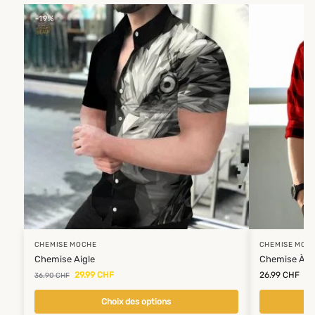
-19%
CHEMISE MOCHE
CHEMISE MOC
Chemise Aigle
Chemise À C
29.99
CHF
26.99
CHF
36.90
CHF
Choix des options