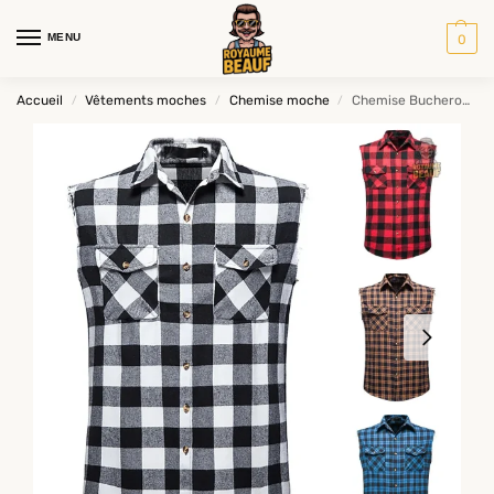
MENU
0
Accueil
Vêtements moches
Chemise moche
Chemise Bucheron Sans Manche
/
/
/