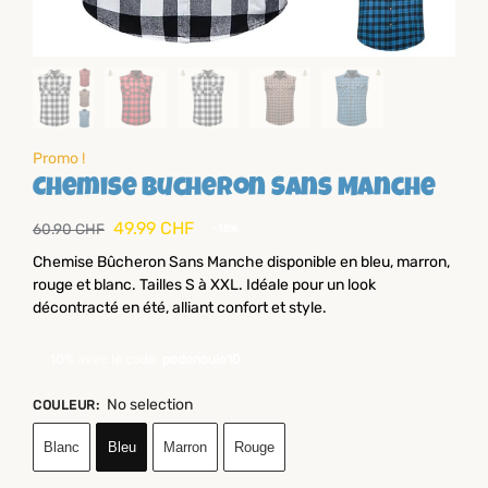
Promo !
Chemise Bucheron Sans Manche
49.99
CHF
60.90
CHF
-18%
Chemise Bûcheron Sans Manche disponible en bleu, marron,
rouge et blanc. Tailles S à XXL. Idéale pour un look
décontracté en été, alliant confort et style.
-10% avec le code:
pedoncule10
No selection
COULEUR
:
Blanc
Bleu
Marron
Rouge