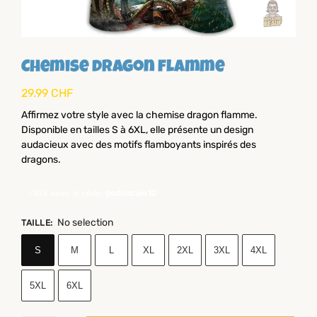
Chemise dragon flamme
29.99
CHF
Affirmez votre style avec la chemise dragon flamme.
Disponible en tailles S à 6XL, elle présente un design
audacieux avec des motifs flamboyants inspirés des
dragons.
-10% avec le code:
pedoncule10
No selection
TAILLE
:
S
M
L
XL
2XL
3XL
4XL
5XL
6XL