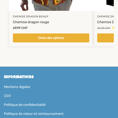
CHEMISE DRAGON BEAUF
CHEMISE DRA
Chemise dragon rouge
Chemise Dra
69.99
CHF
34.
42.90
CHF
Choix des options
Informations
Mentions légales
CGV
Politique de confidentialité
Politique de retour et remboursement