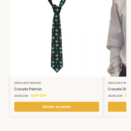
CRAVATE MOCHE
CRAVATE MOC
Cravate Palmier
Cravate Disc
16.99
CHF
39.
21.90
CHF
48.90
CHF
Ajouter au panier