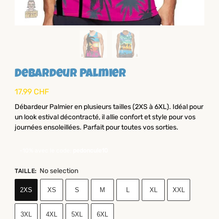
Debardeur Palmier
17.99
CHF
Débardeur Palmier en plusieurs tailles (2XS à 6XL). Idéal pour
un look estival décontracté, il allie confort et style pour vos
journées ensoleillées. Parfait pour toutes vos sorties.
-10% avec le code:
pedoncule10
No selection
TAILLE
:
2XS
XS
S
M
L
XL
XXL
3XL
4XL
5XL
6XL