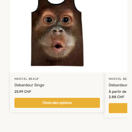
MARCEL BEAUF
MARCEL BEAU
Debardeur Singe
Debardeur M
25.99
CHF
À partir de
2.88
CHF
Choix des options