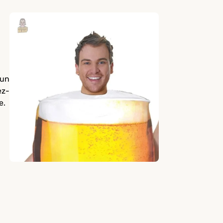
 un
ez-
e.