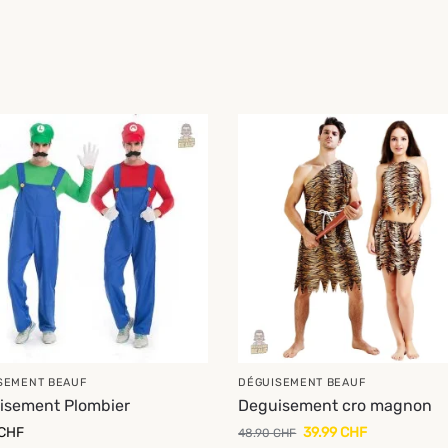
-18%
SEMENT BEAUF
DÉGUISEMENT BEAUF
isement Plombier
Deguisement cro magnon
CHF
39.99
CHF
48.90
CHF