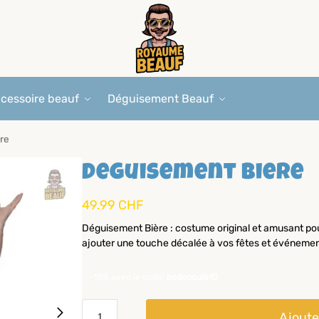
cessoire beauf
Déguisement Beauf
re
Deguisement Biere
49.99
CHF
Déguisement Bière : costume original et amusant pou
ajouter une touche décalée à vos fêtes et événement
-10% avec le code:
pedoncule10
Ajoute