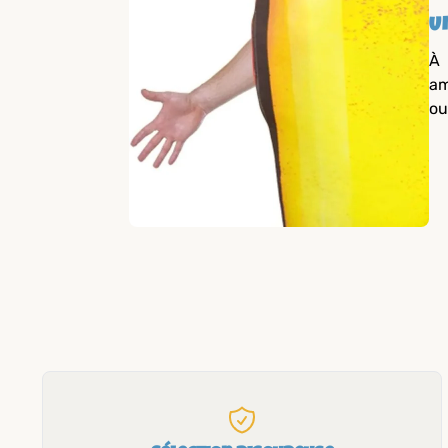
U
À 
am
ou