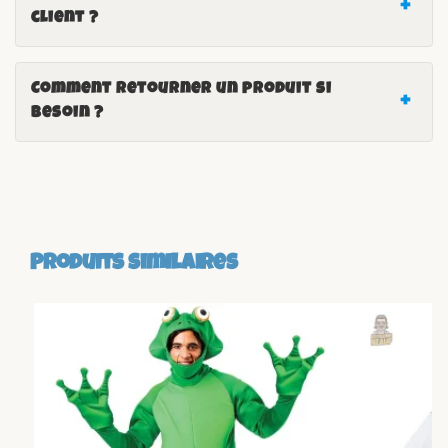
client ?
Comment retourner un produit si
besoin ?
Produits similaires
-14%