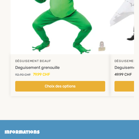
DÉGUISEMENT BEAUF
DÉGUISEMENT
Deguisement grenouille
Deguisement
79.99
CHF
49.99
CHF
92.90
CHF
Choix des options
Informations