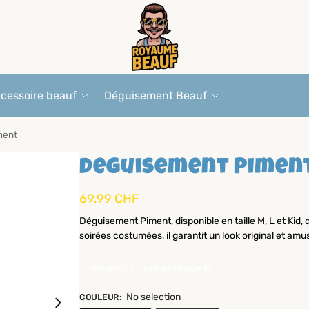
cessoire beauf
Déguisement Beauf
ment
Deguisement Pimen
69.99
CHF
Déguisement Piment, disponible en taille M, L et Kid, 
soirées costumées, il garantit un look original et amu
-10% avec le code:
pedoncule10
No selection
COULEUR
: