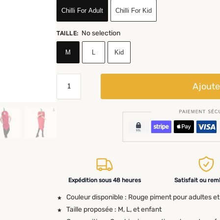
Chilli For Adult
Chilli For Kid
No selection
TAILLE
:
M
L
Kid
Ajoute
Expédition sous 48 heures
Satisfait ou re
Couleur disponible : Rouge piment pour adultes et
Taille proposée : M, L, et enfant