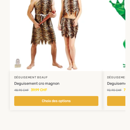
DÉGUISEMENT BEAUF
DÉGUISEMENT
Deguisement cro magnon
Deguisement 
39.99
CHF
79.
48.90
CHF
92.90
CHF
Choix des options