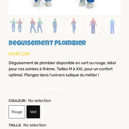
Deguisement Plombier
59.99
CHF
Déguisement de plombier disponible en vert ou rouge, idéal
pour vos soirées à thème. Tailles M à XXL pour un confort
optimal. Plongez dans l’univers ludique du métier !
-10% avec le code:
pedoncule10
No selection
COULEUR
:
Rouge
Vert
No selection
TAILLE
: