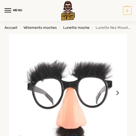
MENU
0
Accueil
Vêtements moches
Lunette moche
Lunette Nez Moustache
/
/
/