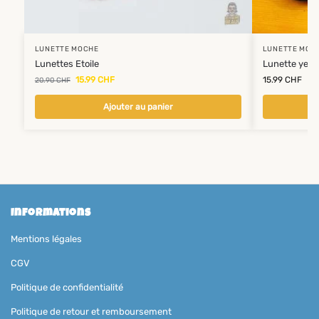
LUNETTE MOCHE
LUNETTE MOC
Lunettes Etoile
Lunette yeux
15.99
CHF
15.99
CHF
20.90
CHF
Ajouter au panier
Informations
Mentions légales
CGV
Politique de confidentialité
Politique de retour et remboursement