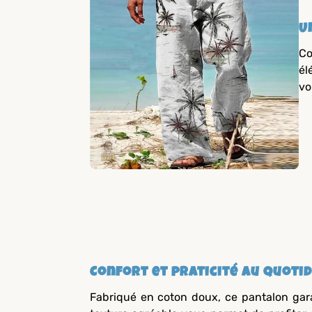
U
Co
él
vo
Confort et praticité au quotid
Fabriqué en coton doux, ce pantalon gar