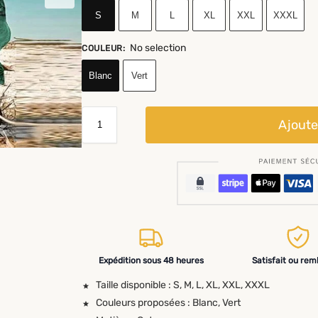
S
M
L
XL
XXL
XXXL
No selection
COULEUR
:
Blanc
Vert
Ajoute
Expédition sous 48 heures
Satisfait ou re
Taille disponible : S, M, L, XL, XXL, XXXL
Couleurs proposées : Blanc, Vert