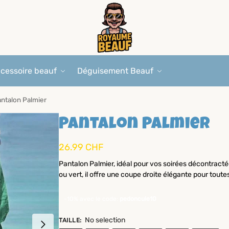
cessoire beauf
Déguisement Beauf
ntalon Palmier
Pantalon Palmier
26.99
CHF
Pantalon Palmier, idéal pour vos soirées décontractée
ou vert, il offre une coupe droite élégante pour tout
-10% avec le code:
pedoncule10
No selection
TAILLE
: