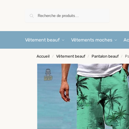
Recherche
Vêtement beauf
Vêtements moches
Ac
Accueil
Vêtement beauf
Pantalon beauf
Pa
/
/
/