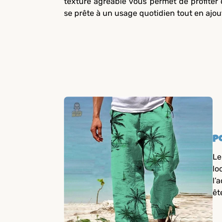
texture agréable vous permet de profiter 
se prête à un usage quotidien tout en ajou
P
Le
lo
l’
êt