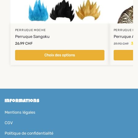
PERRUQUE MOCHE
PERRUQUE MO
Perruque Sangoku
Perruque Afr
26.99
CHF
32.
39.90
CHF
Choix des options
Informations
Mentions légales
CGV
Politique de confidentialité