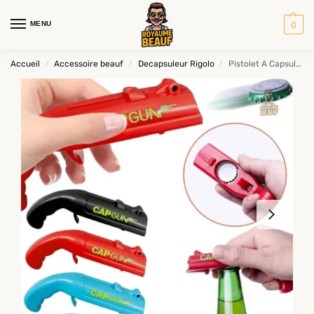
MENU
0
Accueil
Accessoire beauf
Decapsuleur Rigolo
Pistolet A Capsule De Biere
/
/
/