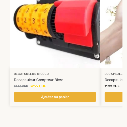
DECAPSULEUR RIGOLO
DECAPSULEUR
Decapsuleur Compteur Biere
Decapsuleur 
32.99
CHF
11.99
CHF
39.90
CHF
Ajouter au panier