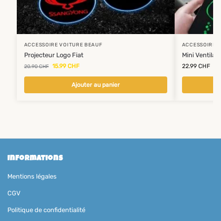
ACCESSOIRE VOITURE BEAUF
ACCESSOIRE 
Projecteur Logo Fiat
Mini Ventilat
15.99
CHF
22.99
CHF
20.90
CHF
Ajouter au panier
Informations
Mentions légales
CGV
Politique de confidentialité