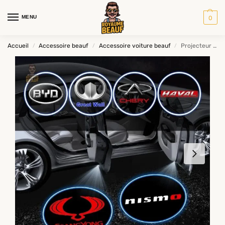
MENU
0
Accueil
Accessoire beauf
Accessoire voiture beauf
Projecteur Logo DIACA
/
/
/