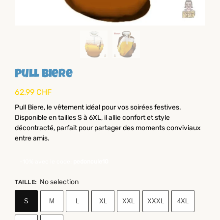
Pull Biere
62.99
CHF
Pull Biere, le vêtement idéal pour vos soirées festives.
Disponible en tailles S à 6XL, il allie confort et style
décontracté, parfait pour partager des moments conviviaux
entre amis.
-10% avec le code:
pedoncule10
No selection
TAILLE
:
S
M
L
XL
XXL
XXXL
4XL