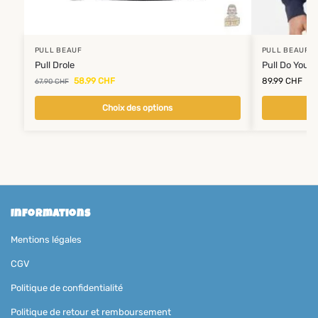
PULL BEAUF
PULL BEAUF
Pull Drole
Pull Do You 
58.99
CHF
89.99
CHF
67.90
CHF
Choix des options
Informations
Mentions légales
CGV
Politique de confidentialité
Politique de retour et remboursement