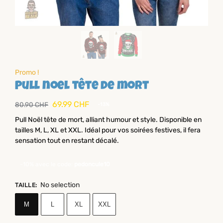
Promo !
Pull noel tête de mort
69.99
CHF
80.90
CHF
-13%
Pull Noël tête de mort, alliant humour et style. Disponible en
tailles M, L, XL et XXL. Idéal pour vos soirées festives, il fera
sensation tout en restant décalé.
-10% avec le code:
pedoncule10
No selection
TAILLE
:
M
L
XL
XXL