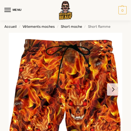
MENU
0
Accueil
Vêtements moches
Short moche
Short flamme
/
/
/