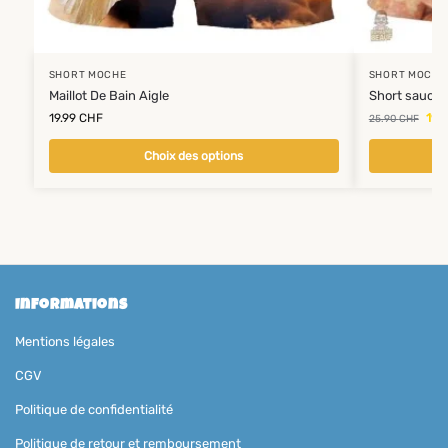
SHORT MOCHE
SHORT MOCHE
Maillot De Bain Aigle
Short saucis
19.99
CHF
19.
25.90
CHF
Choix des options
Informations
Mentions légales
CGV
Politique de confidentialité
Politique de retour et remboursement