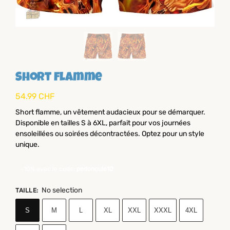
Short flamme
54.99
CHF
Short flamme, un vêtement audacieux pour se démarquer.
Disponible en tailles S à 6XL, parfait pour vos journées
ensoleillées ou soirées décontractées. Optez pour un style
unique.
-10% avec le code:
pedoncule10
No selection
TAILLE
:
S
M
L
XL
XXL
XXXL
4XL