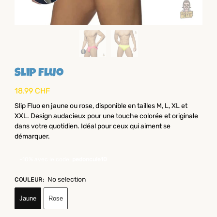
Slip Fluo
18.99
CHF
Slip Fluo en jaune ou rose, disponible en tailles M, L, XL et
XXL. Design audacieux pour une touche colorée et originale
dans votre quotidien. Idéal pour ceux qui aiment se
démarquer.
-10% avec le code:
pedoncule10
No selection
COULEUR
:
Jaune
Rose