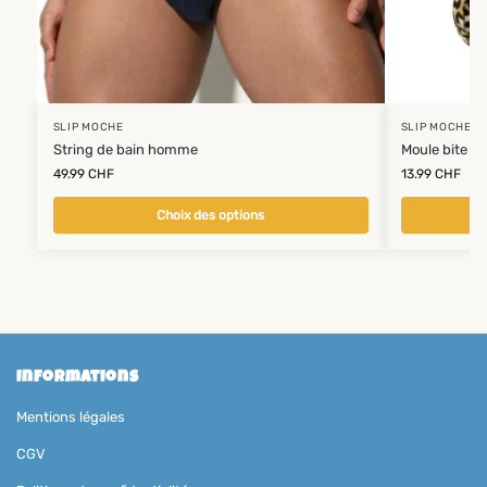
SLIP MOCHE
SLIP MOCHE
String de bain homme
Moule bite le
49.99
CHF
13.99
CHF
Choix des options
Informations
Mentions légales
CGV