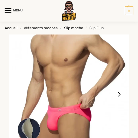
MENU
0
Accueil
Vêtements moches
Slip moche
Slip Fluo
/
/
/