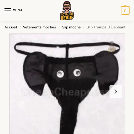
MENU
0
Accueil
Vêtements moches
Slip moche
Slip Trompe D’Éléphant
/
/
/