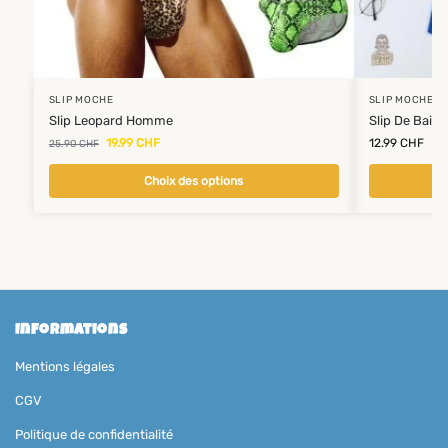
SLIP MOCHE
SLIP MOCHE
Slip Leopard Homme
Slip De Bain
19.99
CHF
12.99
CHF
25.90
CHF
Choix des options
Informations
Mentions légales
CGV
Politique de confidentialité