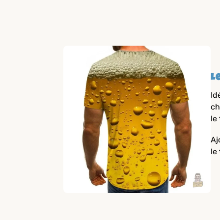
L
Id
ch
le
Aj
le