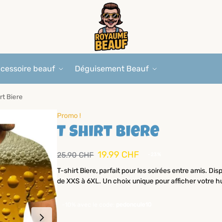
cessoire beauf
Déguisement Beauf
rt Biere
Promo !
T Shirt Biere
19.99
CHF
25.90
CHF
-23%
T-shirt Biere, parfait pour les soirées entre amis. Disp
de XXS à 6XL. Un choix unique pour afficher votre hu
-10% avec le code:
pedoncule10