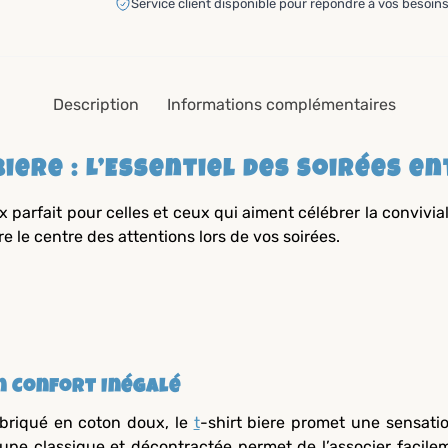
Service client disponible pour répondre à vos besoins
Description
Informations complémentaires
Biere : L’Essentiel des Soirées e
x parfait pour celles et ceux qui aiment célébrer la convivia
être le centre des attentions lors de vos soirées.
n Confort Inégalé
briqué en coton doux, le
t
-shirt biere promet une sensatio
upe classique et décontractée permet de l’associer facil