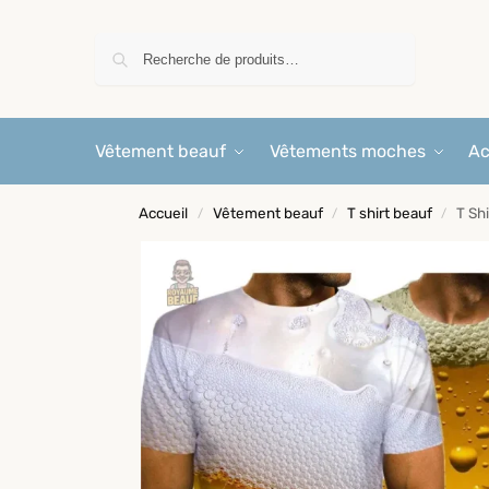
Recherche
Vêtement beauf
Vêtements moches
Ac
Accueil
Vêtement beauf
T shirt beauf
T Shi
/
/
/