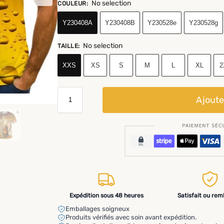
No selection
COULEUR
:
Y230408A
Y230408B
Y230528e
Y230528g
No selection
TAILLE
:
XXS
XS
S
M
L
XL
2
Ajoute
Expédition sous 48 heures
Satisfait ou re
Emballages soigneux
Produits vérifiés avec soin avant expédition.