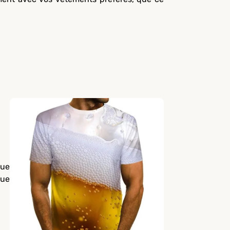
Que
que