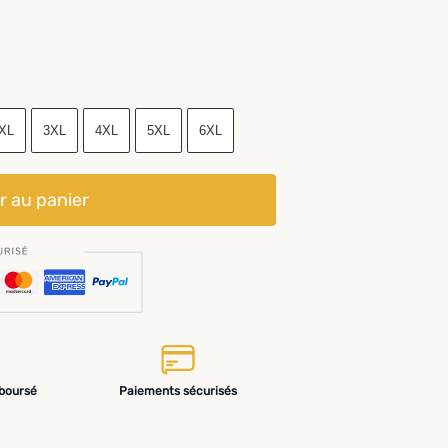
XL
3XL
4XL
5XL
6XL
r au panier
mboursé
Paiements sécurisés