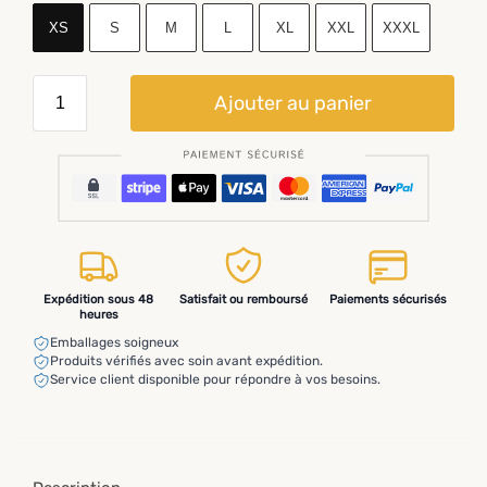
XS
S
M
L
XL
XXL
XXXL
Ajouter au panier
Expédition sous 48
Satisfait ou remboursé
Paiements sécurisés
heures
Emballages soigneux
Produits vérifiés avec soin avant expédition.
Service client disponible pour répondre à vos besoins.