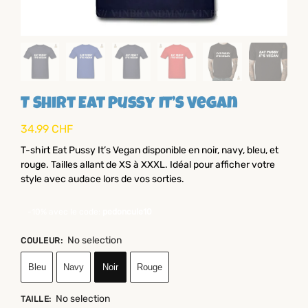
T Shirt Eat Pussy It’S Vegan
34.99
CHF
T-shirt Eat Pussy It’s Vegan disponible en noir, navy, bleu, et
rouge. Tailles allant de XS à XXXL. Idéal pour afficher votre
style avec audace lors de vos sorties.
-10% avec le code:
pedoncule10
No selection
COULEUR
:
Bleu
Navy
Noir
Rouge
No selection
TAILLE
: