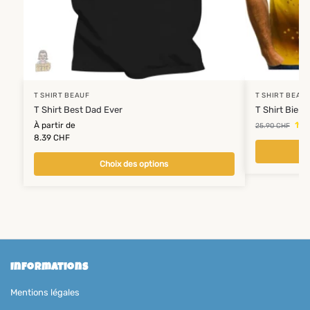
T SHIRT BEAUF
T SHIRT BEAU
T Shirt Best Dad Ever
T Shirt Biere
À partir de
19.
25.90
CHF
8.39
CHF
Choix des options
Informations
Mentions légales