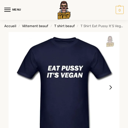
MENU
0
Accueil
Vêtement beauf
T shirt beauf
T Shirt Eat Pussy It’S Vegan
/
/
/