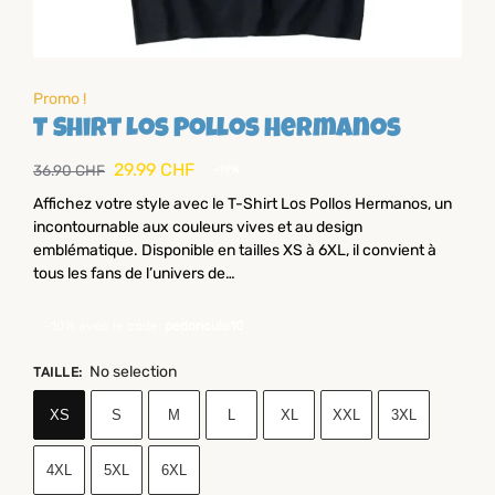
Promo !
T Shirt Los Pollos Hermanos
29.99
CHF
36.90
CHF
-19%
Affichez votre style avec le T-Shirt Los Pollos Hermanos, un
incontournable aux couleurs vives et au design
emblématique. Disponible en tailles XS à 6XL, il convient à
tous les fans de l’univers de…
-10% avec le code:
pedoncule10
No selection
TAILLE
:
XS
S
M
L
XL
XXL
3XL
4XL
5XL
6XL