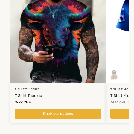
T SHIRT MOCHE
T SHIRT MOCH
T Shirt Taureau
T Shirt Mich
19.99
CHF
36.
44.90
CHF
Choix des options