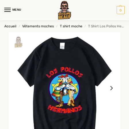
MENU
0
Accueil
Vêtements moches
T shirt moche
T Shirt Los Pollos Hermanos
/
/
/