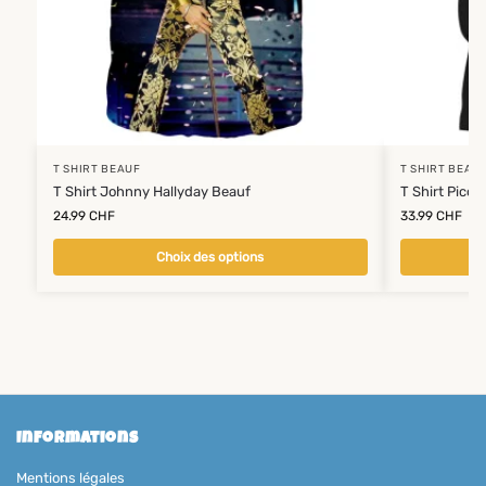
T SHIRT BEAUF
T SHIRT BEAU
T Shirt Johnny Hallyday Beauf
T Shirt Picol
24.99
CHF
33.99
CHF
Choix des options
Informations
Mentions légales