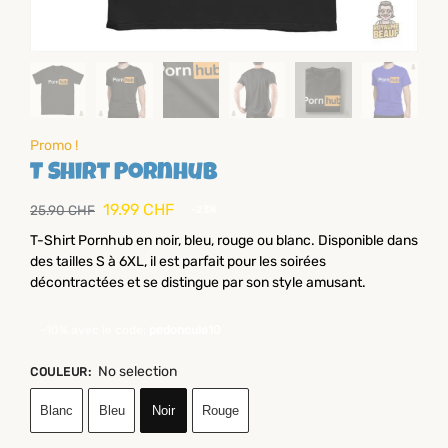
Promo !
T Shirt Pornhub
19.99
CHF
25.90
CHF
-23%
T-Shirt Pornhub en noir, bleu, rouge ou blanc. Disponible dans
des tailles S à 6XL, il est parfait pour les soirées
décontractées et se distingue par son style amusant.
-10% avec le code:
pedoncule10
No selection
COULEUR
:
Blanc
Bleu
Noir
Rouge