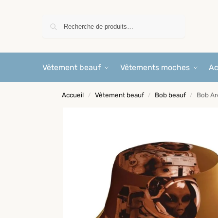
Recherche
Vêtement beauf
Vêtements moches
Ac
Accueil
Vêtement beauf
Bob beauf
Bob Ar
/
/
/