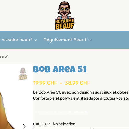
cessoire beauf
Déguisement Beauf
ea 51
Bob Area 51
19.99
CHF
–
38.99
CHF
Le Bob Area 51, avec son design audacieux et coloré, 
Confortable et polyvalent, il s’adapte à toutes vos sort
-10% avec le code:
pedoncule10
No selection
COULEUR
: