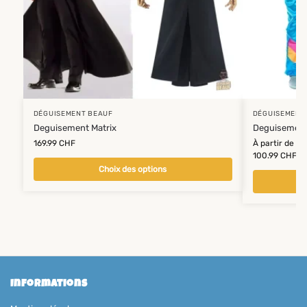
DÉGUISEMENT BEAUF
DÉGUISEMENT
Deguisement Matrix
Deguisement
169.99
CHF
À partir de
100.99
CHF
Choix des options
Informations