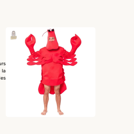
urs
 la
des