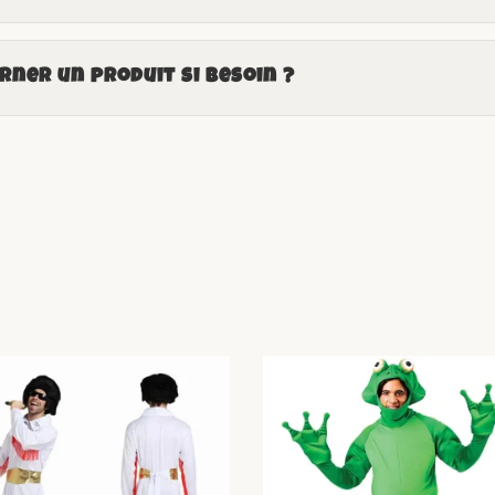
ner un produit si besoin ?
%
-14%