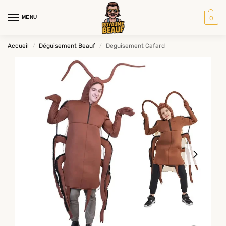
MENU
0
Accueil
Déguisement Beauf
Deguisement Cafard
/
/