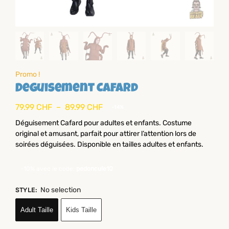
Promo !
Deguisement Cafard
79.99
CHF
–
89.99
CHF
-14%
Déguisement Cafard pour adultes et enfants. Costume
original et amusant, parfait pour attirer l’attention lors de
soirées déguisées. Disponible en tailles adultes et enfants.
-10% avec le code:
pedoncule10
No selection
STYLE
:
Adult Taille
Kids Taille