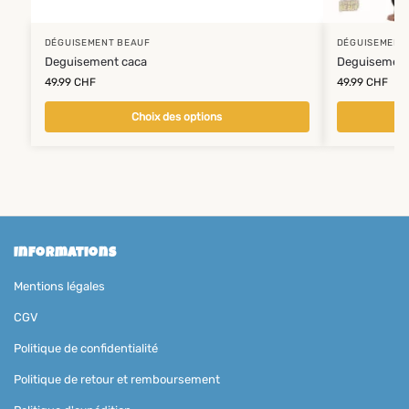
DÉGUISEMENT BEAUF
DÉGUISEMENT
Deguisement caca
Deguisement 
49.99
CHF
49.99
CHF
Choix des options
Informations
Mentions légales
CGV
Politique de confidentialité
Politique de retour et remboursement