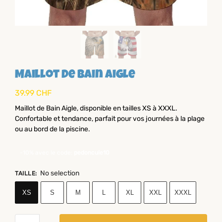
Maillot De Bain Aigle
39.99
CHF
Maillot de Bain Aigle, disponible en tailles XS à XXXL.
Confortable et tendance, parfait pour vos journées à la plage
ou au bord de la piscine.
-10% avec le code:
pedoncule10
No selection
TAILLE
:
XS
S
M
L
XL
XXL
XXXL