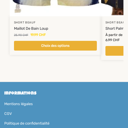
SHORT BEAUF
SHORT BEAUF
Maillot De Bain Loup
Short Palmie
19.99
CHF
À partir de
25.90
CHF
6.99
CHF
Choix des options
Informations
Mentions légales
CGV
Politique de confidentialité