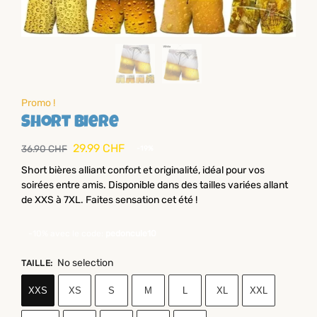
Promo !
Short biere
29.99
CHF
36.90
CHF
-19%
Short bières alliant confort et originalité, idéal pour vos
soirées entre amis. Disponible dans des tailles variées allant
de XXS à 7XL. Faites sensation cet été !
-10% avec le code:
pedoncule10
No selection
TAILLE
:
XXS
XS
S
M
L
XL
XXL