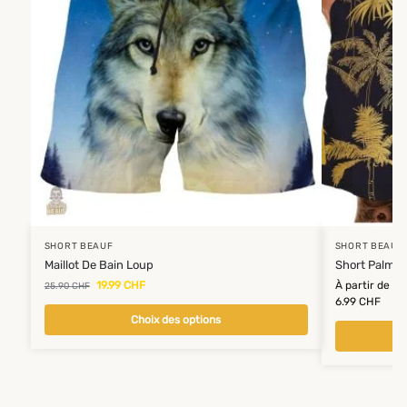
SHORT BEAUF
SHORT BEAUF
Maillot De Bain Loup
Short Palmie
19.99
CHF
À partir de
25.90
CHF
6.99
CHF
Choix des options