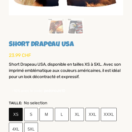
Short Drapeau Usa
23.99
CHF
Short Drapeau USA, disponible en tailles XS à 5XL. Avec son
imprimé emblématique aux couleurs américaines, il est idéal
pour un look décontracté et expressif.
-10% avec le code:
pedoncule10
No selection
TAILLE
:
XS
S
M
L
XL
XXL
XXXL
4XL
5XL