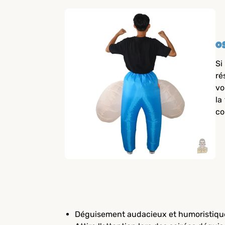
O
Si
ré
vo
la
co
Déguisement audacieux et humoristiqu