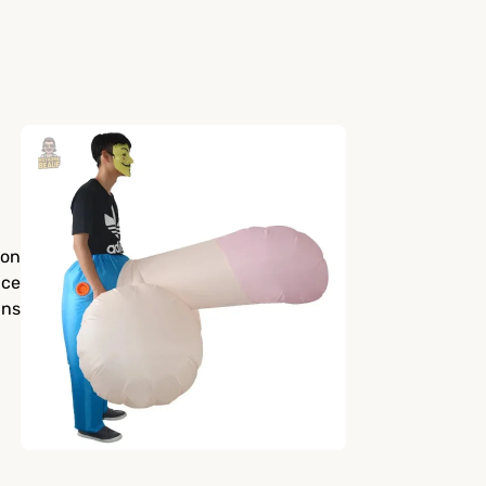
Non
 ce
ans